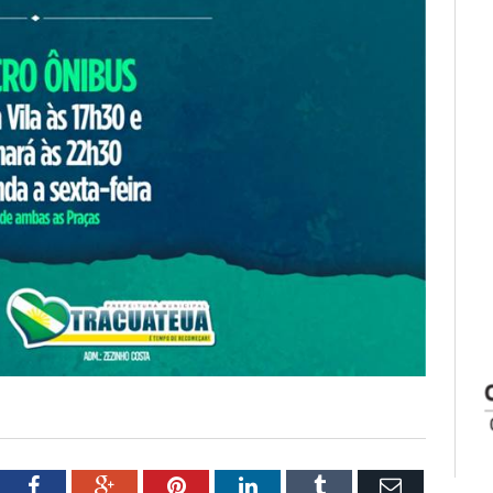
tter
Facebook
Google+
Pinterest
LinkedIn
Tumblr
Email