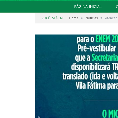
PÁGINA INICIAL
O
»
»
VOCÊ ESTÁ EM:
Home
Notícias
Atenção