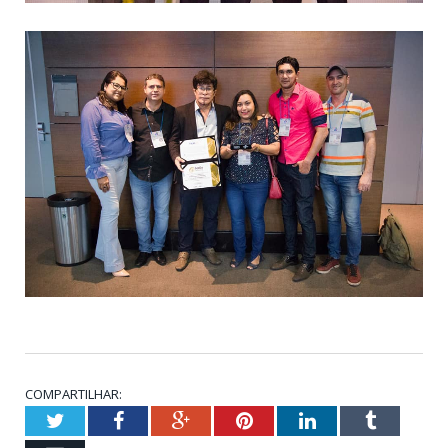
COMPARTILHAR:
Twitter
Facebook
Google+
Pinterest
LinkedIn
Tumblr