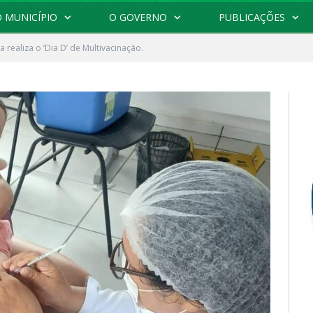
 MUNICÍPIO
O GOVERNO
PUBLICAÇÕES
a realiza o ‘Dia D’ de Multivacinação.