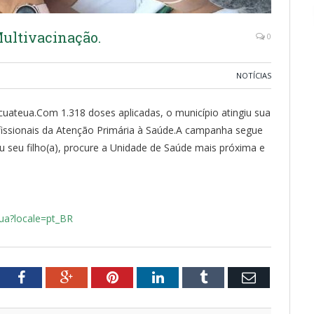
 Multivacinação.
0
NOTÍCIAS
cuateua.
Com 1.318 doses aplicadas, o município atingiu sua
issionais da Atenção Primária à Saúde.
A campanha segue
u seu filho(a), procure a Unidade de Saúde mais próxima e
ua?locale=pt_BR
tter
Facebook
Google+
Pinterest
LinkedIn
Tumblr
Email