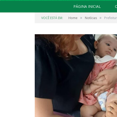
PÁGINA INICIAL
O
»
»
VOCÊ ESTÁ EM:
Home
Notícias
Prefeitur