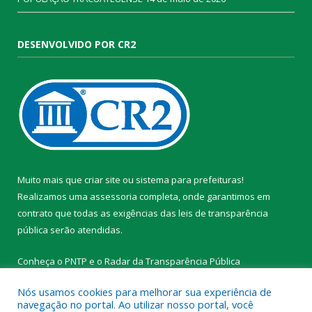
DESENVOLVIDO POR CR2
Muito mais que
criar site
ou
sistema para prefeituras
!
Realizamos uma
assessoria
completa, onde garantimos em
contrato que todas as exigências das
leis de transparência
pública
serão atendidas.
Conheça o
PNTP
e o
Radar da Transparência Pública
Nós usamos cookies para melhorar sua experiência de
navegação no portal. Ao utilizar nosso portal, você