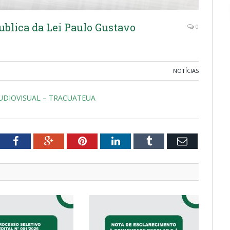
blica da Lei Paulo Gustavo
0
NOTÍCIAS
AUDIOVISUAL – TRACUATEUA
tter
Facebook
Google+
Pinterest
LinkedIn
Tumblr
Email