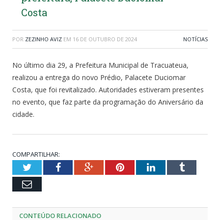
Costa
POR
ZEZINHO AVIZ
EM
16 DE OUTUBRO DE 2024
NOTÍCIAS
No último dia 29, a Prefeitura Municipal de Tracuateua,
realizou a entrega do novo Prédio, Palacete Duciomar
Costa, que foi revitalizado. Autoridades estiveram presentes
no evento, que faz parte da programação do Aniversário da
cidade.
COMPARTILHAR:
Twitter
Facebook
Google+
Pinterest
LinkedIn
Tumblr
Email
CONTEÚDO RELACIONADO