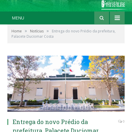
MENU
»
»
Home
Notícias
Entrega do novo Prédio da prefeitura,
Palacete Duciomar Costa
Entrega do novo Prédio da
0
prefeitura, Palacete Duciomar