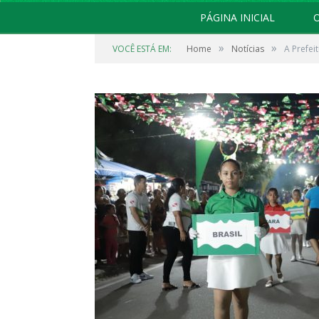
PÁGINA INICIAL
O
»
»
VOCÊ ESTÁ EM:
Home
Notícias
A Prefei