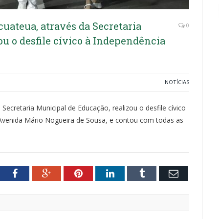
cuateua, através da Secretaria
0
ou o desfile cívico à Independência
NOTÍCIAS
 Secretaria Municipal de Educação, realizou o desfile cívico
a Avenida Mário Nogueira de Sousa, e contou com todas as
tter
Facebook
Google+
Pinterest
LinkedIn
Tumblr
Email