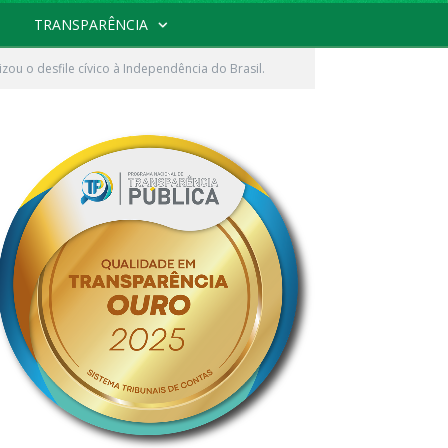
TRANSPARÊNCIA
zou o desfile cívico à Independência do Brasil.