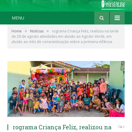
MENU
»
»
Home
Notícias
rograma Criança Feliz, realizou na tarde
de 29 de agosto atividades em alusão ao Agosto Verde, em
alusão ao mês de conscientização sobre a primeira infância.
rograma Criança Feliz, realizou na
0