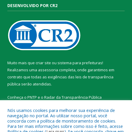
DESENVOLVIDO POR CR2
Muito mais que
criar site
ou
sistema para prefeituras
!
Realizamos uma
assessoria
completa, onde garantimos em
contrato que todas as exigências das
leis de transparência
pública
serão atendidas.
Conheça o
PNTP
e o
Radar da Transparência Pública
Nós usamos cookies para melhorar sua experiência de
navegação no portal. Ao utilizar nosso portal, você
concorda com a política de monitoramento de cookies.
Para ter mais informações sobre como isso é feito, acesse
Todos os direitos reservados a Prefeitura Municipal de
Política de cookies (
Leia mais
). Se você concorda, clique em