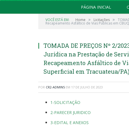
PÁGINA INICIAL
O
»
»
VOCÊ ESTÁ EM:
Home
Licitações
TOMADA
Recapeamento Asfáltico de Vias Públicas em CBUQ
TOMADA DE PREÇOS Nº 2/2023-
Jurídica na Prestação de Serv
Recapeamento Asfáltico de V
Superficial em Tracuateua/PA
POR
CR2-ADMIN5
EM
17 DE JULHO DE 2023
1-SOLICITAÇÃO
2-PARECER JURIDICO
3-EDITAL E ANEXOS