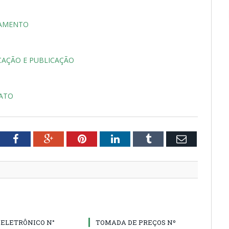
GAMENTO
AÇÃO E PUBLICAÇÃO
RATO
tter
Facebook
Google+
Pinterest
LinkedIn
Tumblr
Email
 ELETRÔNICO N°
TOMADA DE PREÇOS Nº