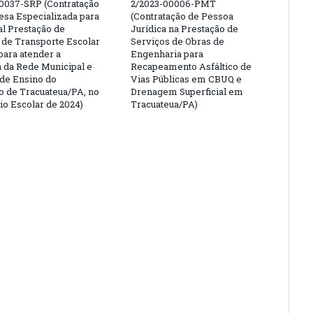
0037-SRP (Contratação
2/2023-00006-PMT
sa Especializada para
(Contratação de Pessoa
al Prestação de
Jurídica na Prestação de
 de Transporte Escolar
Serviços de Obras de
para atender a
Engenharia para
da Rede Municipal e
Recapeamento Asfáltico de
 de Ensino do
Vias Públicas em CBUQ e
o de Tracuateua/PA, no
Drenagem Superficial em
io Escolar de 2024)
Tracuateua/PA)