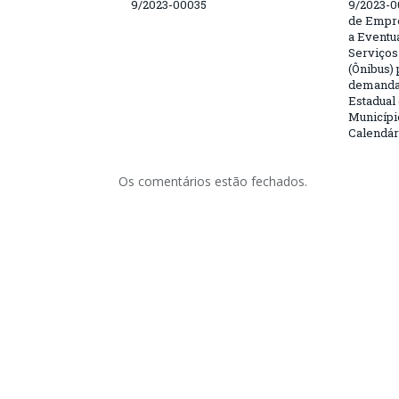
9/2023-00035
9/2023-0
de Empre
a Eventu
Serviços
(Ônibus) 
demanda 
Estadual
Municípi
Calendár
Os comentários estão fechados.