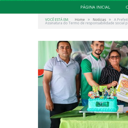
PÁGINA INICIAL
O
»
»
VOCÊ ESTÁ EM:
Home
Notícias
A Prefei
Assinatura do Termo de responsabilidade social 