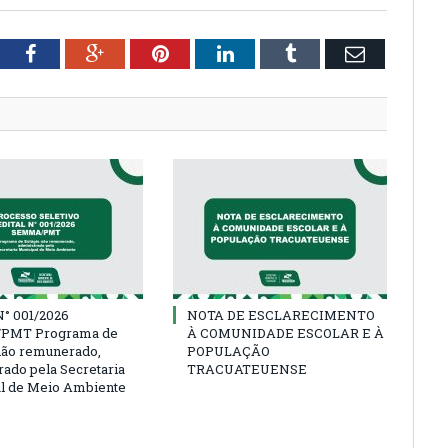
tter
Facebook
Google+
Pinterest
LinkedIn
Tumblr
Email
° 001/2026
NOTA DE ESCLARECIMENTO
PMT Programa de
À COMUNIDADE ESCOLAR E À
não remunerado,
POPULAÇÃO
rado pela Secretaria
TRACUATEUENSE
l de Meio Ambiente