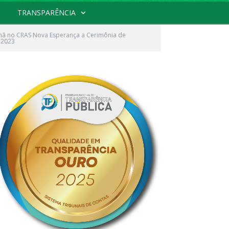
TRANSPARÊNCIA
manhã no CRAS Nova Esperança a Cerimônia de
 2023