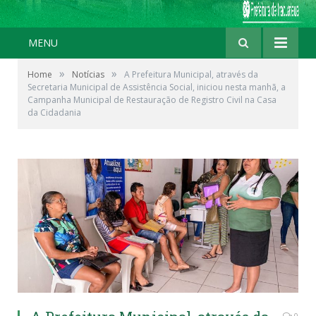
MENU
»
»
Home
Notícias
A Prefeitura Municipal, através da
Secretaria Municipal de Assistência Social, iniciou nesta manhã, a
Campanha Municipal de Restauração de Registro Civil na Casa
da Cidadania
0