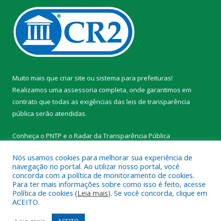
Muito mais que
criar site
ou
sistema para prefeituras
!
Realizamos uma
assessoria
completa, onde garantimos em
contrato que todas as exigências das
leis de transparência
pública
serão atendidas.
Conheça o
PNTP
e o
Radar da Transparência Pública
Nós usamos cookies para melhorar sua experiência de
navegação no portal. Ao utilizar nosso portal, você
concorda com a política de monitoramento de cookies.
Para ter mais informações sobre como isso é feito, acesse
Todos os direitos reservados a Prefeitura Municipal de
Política de cookies (
Leia mais
). Se você concorda, clique em
Tracuateua.
ACEITO.
Mapa do Site
Acessar Área Administrativa