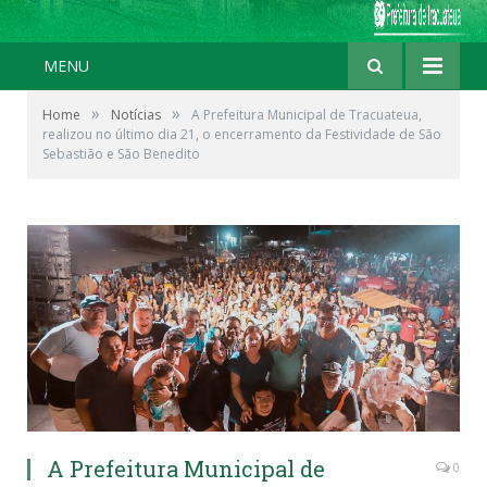
MENU
»
»
Home
Notícias
A Prefeitura Municipal de Tracuateua,
realizou no último dia 21, o encerramento da Festividade de São
Sebastião e São Benedito
A Prefeitura Municipal de
0