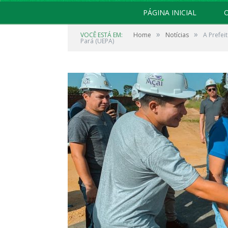
PÁGINA INICIAL
O
»
»
VOCÊ ESTÁ EM:
Home
Notícias
A Prefei
Pará (UEPA)