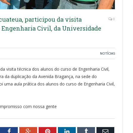
uateua, participou da visita
0
e Engenharia Civil, da Universidade
NOTÍCIAS
da visita técnica dos alunos do curso de Engenharia Civil,
ra da duplicação da Avenida Bragança, na sede do
foi uma aula prática dos alunos do curso de Engenharia Civil,
 compromisso com nossa gente
tter
Facebook
Google+
Pinterest
LinkedIn
Tumblr
Email