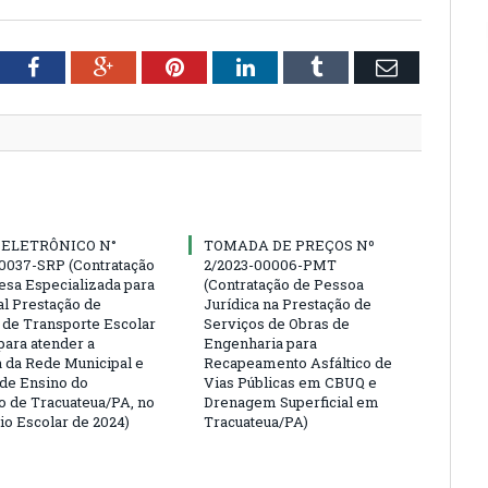
tter
Facebook
Google+
Pinterest
LinkedIn
Tumblr
Email
 ELETRÔNICO N°
TOMADA DE PREÇOS Nº
0037-SRP (Contratação
2/2023-00006-PMT
sa Especializada para
(Contratação de Pessoa
al Prestação de
Jurídica na Prestação de
 de Transporte Escolar
Serviços de Obras de
para atender a
Engenharia para
da Rede Municipal e
Recapeamento Asfáltico de
 de Ensino do
Vias Públicas em CBUQ e
o de Tracuateua/PA, no
Drenagem Superficial em
io Escolar de 2024)
Tracuateua/PA)