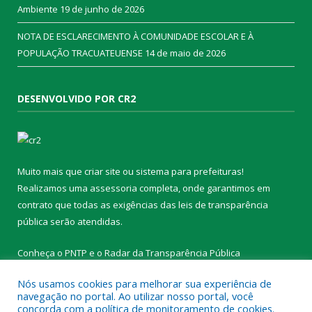
Ambiente
19 de junho de 2026
NOTA DE ESCLARECIMENTO À COMUNIDADE ESCOLAR E À
POPULAÇÃO TRACUATEUENSE
14 de maio de 2026
DESENVOLVIDO POR CR2
Muito mais que
criar site
ou
sistema para prefeituras
!
Realizamos uma
assessoria
completa, onde garantimos em
contrato que todas as exigências das
leis de transparência
pública
serão atendidas.
Conheça o
PNTP
e o
Radar da Transparência Pública
Nós usamos cookies para melhorar sua experiência de
navegação no portal. Ao utilizar nosso portal, você
concorda com a política de monitoramento de cookies.