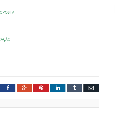
ROPOSTA
CAÇÃO
tter
Facebook
Google+
Pinterest
LinkedIn
Tumblr
Email