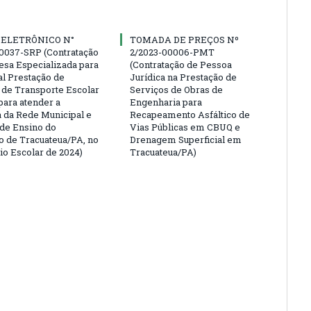
 ELETRÔNICO N°
TOMADA DE PREÇOS Nº
0037-SRP (Contratação
2/2023-00006-PMT
sa Especializada para
(Contratação de Pessoa
al Prestação de
Jurídica na Prestação de
 de Transporte Escolar
Serviços de Obras de
para atender a
Engenharia para
da Rede Municipal e
Recapeamento Asfáltico de
 de Ensino do
Vias Públicas em CBUQ e
o de Tracuateua/PA, no
Drenagem Superficial em
io Escolar de 2024)
Tracuateua/PA)