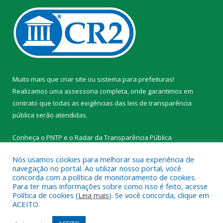
Muito mais que
criar site
ou
sistema para prefeituras
!
Realizamos uma
assessoria
completa, onde garantimos em
contrato que todas as exigências das
leis de transparência
pública
serão atendidas.
Conheça o
PNTP
e o
Radar da Transparência Pública
Nós usamos cookies para melhorar sua experiência de
navegação no portal. Ao utilizar nosso portal, você
concorda com a política de monitoramento de cookies.
Para ter mais informações sobre como isso é feito, acesse
Todos os direitos reservados a Prefeitura Municipal de
Política de cookies (
Leia mais
). Se você concorda, clique em
Tracuateua.
ACEITO.
Mapa do Site
Acessar Área Administrativa