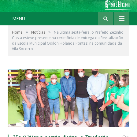
MENU
»
»
Home
Notícias
Na última sexta-feira, o Prefeito Zezinho
Costa esteve presente na cerimônia de entrega da Revitalização
da Escola Municipal Odilon Holanda Pontes, na comunidade da
Vila Socorro
0