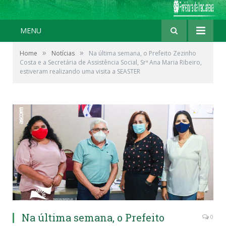
MENU
»
»
Home
Notícias
Na última semana, o Prefeito Zezinho
Costa e a Secretária de Assistência Social, Srª Ana Maria Ribeiro,
estiveram realizando uma visita a SEASTER
Na última semana, o Prefeito
0