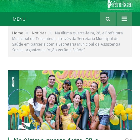
MENU
»
»
Home
Notícias
Na última quarta-feira, 28, a Prefeitura
Municipal de Tracuateua, através da Secretaria Municipal de
Saúde em parceria com a Secretaria Municipal de Assistência
Social, organizou a “Ação Verão e Saúde”
0