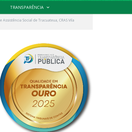
TRANSPARÊNCIA
de Assistência Social de Tracuateua, CRAS Vila