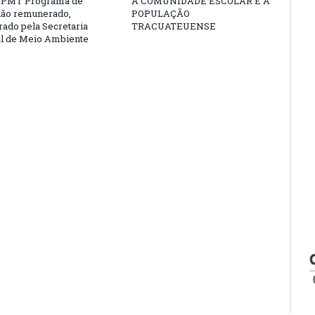
PMT Programa de
À COMUNIDADE ESCOLAR E À
não remunerado,
POPULAÇÃO
rado pela Secretaria
TRACUATEUENSE
l de Meio Ambiente