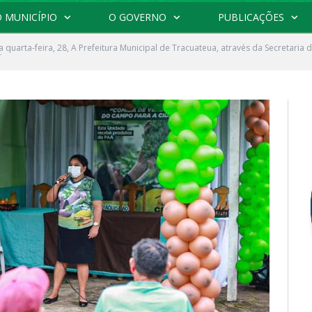
 MUNICÍPIO
O GOVERNO
PUBLICAÇÕES
a quarta-feira, 28, A Prefeitura Municipal de Tracuateua, através da Secretaria 
r