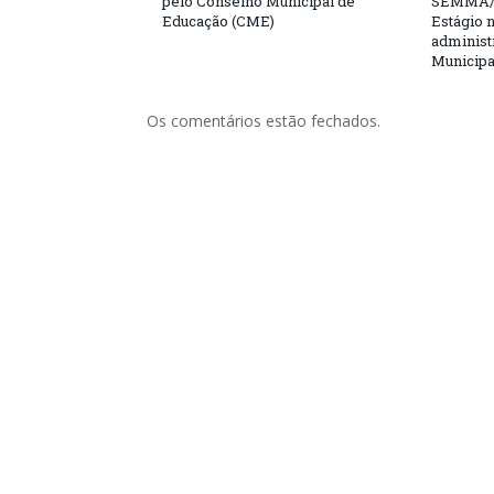
pelo Conselho Municipal de
SEMMA/
Educação (CME)
Estágio 
administ
Municipa
Os comentários estão fechados.