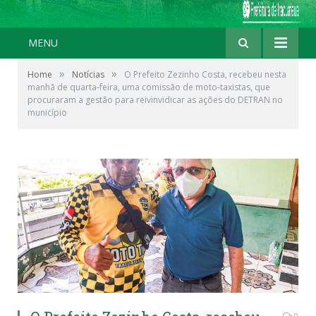
MENU
»
»
Home
Notícias
O Prefeito Zezinho Costa, recebeu nesta
manhã de quarta-feira, uma comissão de moto-taxistas, que
procuraram a gestão para reivinvidicar as ações do DETRAN no
município
0