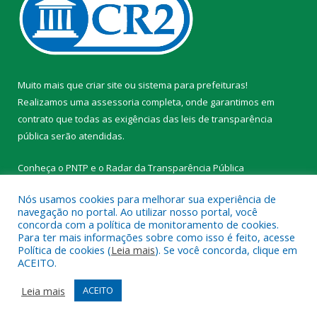
Muito mais que
criar site
ou
sistema para prefeituras
!
Realizamos uma
assessoria
completa, onde garantimos em
contrato que todas as exigências das
leis de transparência
pública
serão atendidas.
Conheça o
PNTP
e o
Radar da Transparência Pública
Nós usamos cookies para melhorar sua experiência de
navegação no portal. Ao utilizar nosso portal, você
concorda com a política de monitoramento de cookies.
Para ter mais informações sobre como isso é feito, acesse
Todos os direitos reservados a Prefeitura Municipal de
Política de cookies (
Leia mais
). Se você concorda, clique em
Tracuateua.
ACEITO.
Mapa do Site
Acessar Área Administrativa
Leia mais
ACEITO
Acessar Webmail