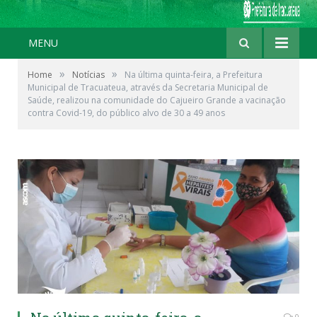
MENU
»
»
Home
Notícias
Na última quinta-feira, a Prefeitura
Municipal de Tracuateua, através da Secretaria Municipal de
Saúde, realizou na comunidade do Cajueiro Grande a vacinação
contra Covid-19, do público alvo de 30 a 49 anos
0