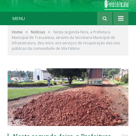
MENU
»
»
Home
Notícias
Nesta segunda-feira, a Prefeitura
Municipal de Tracuateua, através da Secretaria Municipal de
Infraestrutura, deu início aos serviços de recuperação das vias
públicas da comunidade de Vila Fátima
0