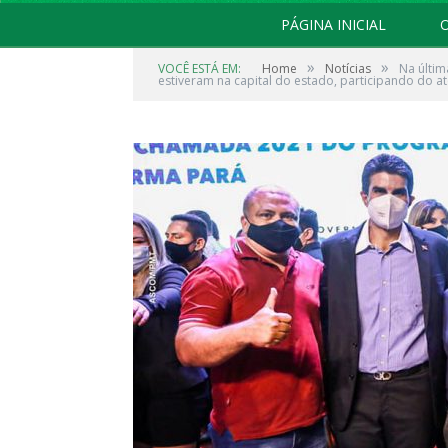
PÁGINA INICIAL
O
»
»
VOCÊ ESTÁ EM:
Home
Notícias
Na últim
estiveram na capital do estado, participando do