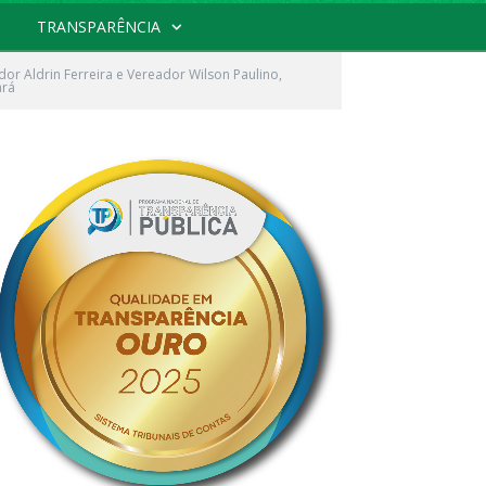
TRANSPARÊNCIA
dor Aldrin Ferreira e Vereador Wilson Paulino,
ará