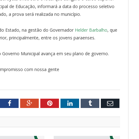
cipal de Educação, informará a data do processo seletivo
o, a prova será realizada no município.
do Estado, na gestão do Governador
Helder Barbalho
, que
rior, principalmente, entre os jovens paraenses.
 o Governo Municipal avança em seu plano de governo.
ompromisso com nossa gente
tter
Facebook
Google+
Pinterest
LinkedIn
Tumblr
Email