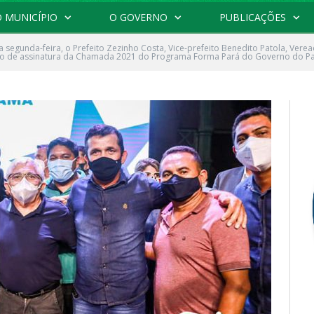
 MUNICÍPIO
O GOVERNO
PUBLICAÇÕES
a segunda-feira, o Prefeito Zezinho Costa, Vice-prefeito Benedito Patola, Verea
 ato de assinatura da Chamada 2021 do Programa Forma Pará do Governo do P