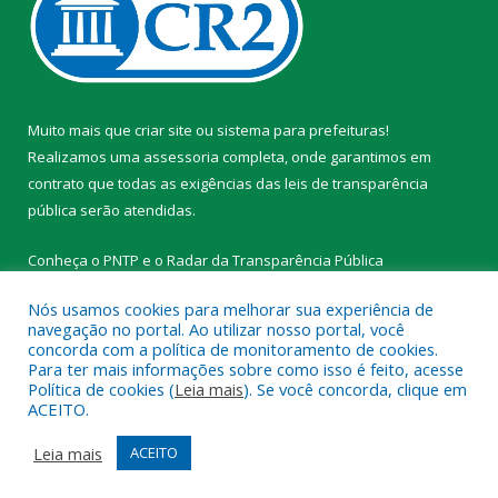
Muito mais que
criar site
ou
sistema para prefeituras
!
Realizamos uma
assessoria
completa, onde garantimos em
contrato que todas as exigências das
leis de transparência
pública
serão atendidas.
Conheça o
PNTP
e o
Radar da Transparência Pública
Nós usamos cookies para melhorar sua experiência de
navegação no portal. Ao utilizar nosso portal, você
concorda com a política de monitoramento de cookies.
Para ter mais informações sobre como isso é feito, acesse
Todos os direitos reservados a Prefeitura Municipal de
Política de cookies (
Leia mais
). Se você concorda, clique em
Tracuateua.
ACEITO.
Mapa do Site
Acessar Área Administrativa
Leia mais
ACEITO
Acessar Webmail