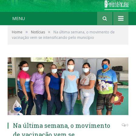
MENU
»
»
Home
Notícias
Na última semana, o movimento de
vacinação vem se intensificando pelo município
Na última semana, o movimento
0
de vacinação vem se