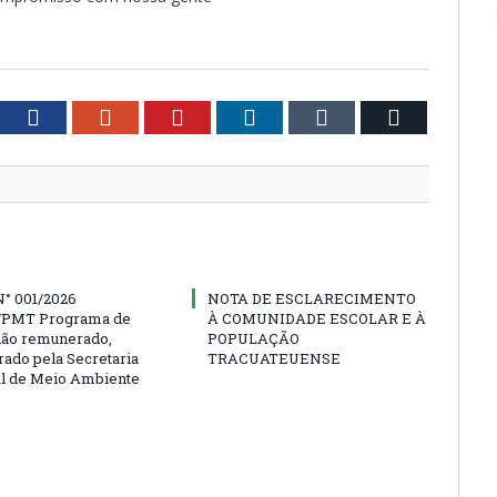
tter
Facebook
Google+
Pinterest
LinkedIn
Tumblr
Email
° 001/2026
NOTA DE ESCLARECIMENTO
PMT Programa de
À COMUNIDADE ESCOLAR E À
não remunerado,
POPULAÇÃO
rado pela Secretaria
TRACUATEUENSE
l de Meio Ambiente