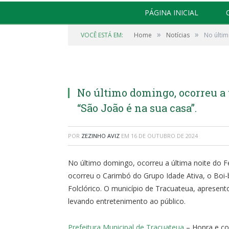
PÁGINA INICIAL
»
»
VOCÊ ESTÁ EM:
Home
Notícias
No últim
No último domingo, ocorreu a 
“São João é na sua casa”.
POR
ZEZINHO AVIZ
EM
16 DE OUTUBRO DE 2024
No último domingo, ocorreu a última noite do F
ocorreu o Carimbó do Grupo Idade Ativa, o Boi-
Folclórico. O município de Tracuateua, apresento
levando entretenimento ao público.
Prefeitura Municipal de Tracuateua
– Honra e c