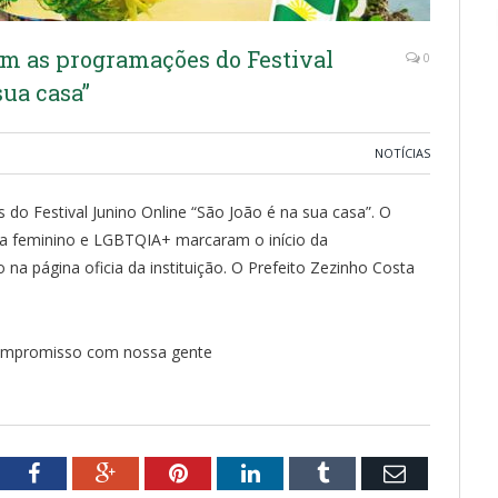
ram as programações do Festival
0
sua casa”
NOTÍCIAS
 do Festival Junino Online “São João é na sua casa”. O
ria feminino e LGBTQIA+ marcaram o início da
na página oficia da instituição. O Prefeito Zezinho Costa
 compromisso com nossa gente
tter
Facebook
Google+
Pinterest
LinkedIn
Tumblr
Email