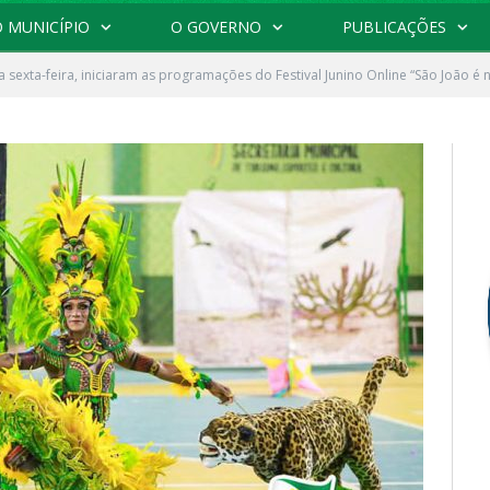
 MUNICÍPIO
O GOVERNO
PUBLICAÇÕES
a sexta-feira, iniciaram as programações do Festival Junino Online “São João é 