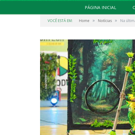
PÁGINA INICIAL
O
»
»
VOCÊ ESTÁ EM:
Home
Notícias
Na últim