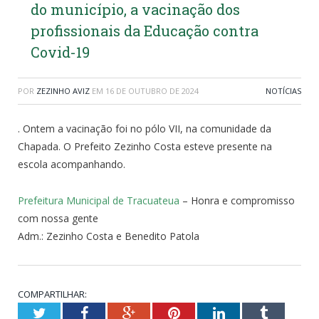
do município, a vacinação dos
profissionais da Educação contra
Covid-19
POR
ZEZINHO AVIZ
EM
16 DE OUTUBRO DE 2024
NOTÍCIAS
. Ontem a vacinação foi no pólo VII, na comunidade da
Chapada. O Prefeito Zezinho Costa esteve presente na
escola acompanhando.
Prefeitura Municipal de Tracuateua
– Honra e compromisso
com nossa gente
Adm.: Zezinho Costa e Benedito Patola
COMPARTILHAR:
Twitter
Facebook
Google+
Pinterest
LinkedIn
Tumblr