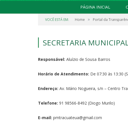
PÁGINA INICIAL
O
»
VOCÊ ESTÁ EM:
Home
Portal da Transparên
SECRETARIA MUNICIPA
Responsável:
Aluízio de Sousa Barros
Horário de Atendimento:
De 07:30 às 13:30 (S
Endereço:
Av. Mário Nogueira, s/n – Centro Tr
Telefone:
91 98566-8492 (Diogo Murilo)
E-mail:
pmtracuateua@gmail.com