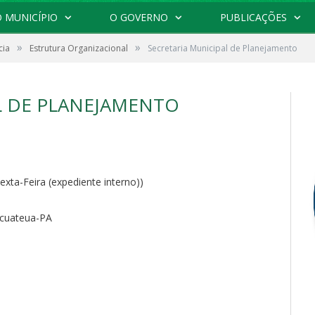
 MUNICÍPIO
O GOVERNO
PUBLICAÇÕES
»
»
cia
Estrutura Organizacional
Secretaria Municipal de Planejamento
L DE PLANEJAMENTO
exta-Feira (expediente interno))
acuateua-PA