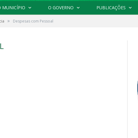
 MUNICÍPIO
O GOVERNO
PUBLICAÇÕES
»
cia
Despesas com Pessoal
L