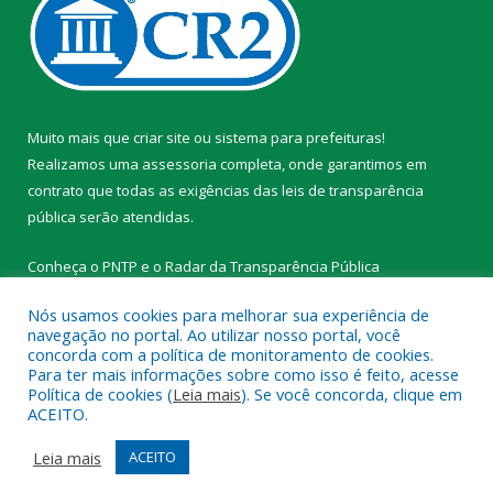
Muito mais que
criar site
ou
sistema para prefeituras
!
Realizamos uma
assessoria
completa, onde garantimos em
contrato que todas as exigências das
leis de transparência
pública
serão atendidas.
Conheça o
PNTP
e o
Radar da Transparência Pública
Nós usamos cookies para melhorar sua experiência de
navegação no portal. Ao utilizar nosso portal, você
concorda com a política de monitoramento de cookies.
Para ter mais informações sobre como isso é feito, acesse
Todos os direitos reservados a Prefeitura Municipal de
Política de cookies (
Leia mais
). Se você concorda, clique em
Tracuateua.
ACEITO.
Mapa do Site
Acessar Área Administrativa
Leia mais
ACEITO
Acessar Webmail