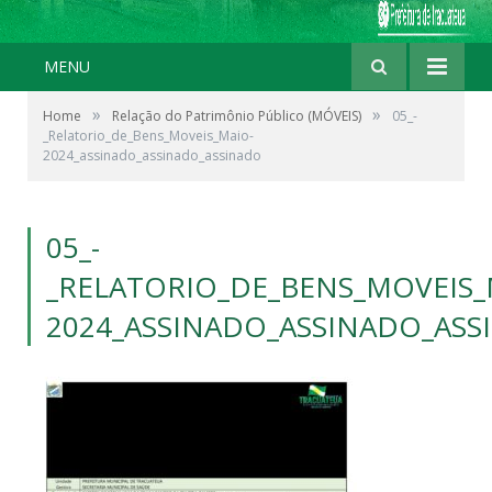
MENU
»
»
Home
Relação do Patrimônio Público (MÓVEIS)
05_-
_Relatorio_de_Bens_Moveis_Maio-
2024_assinado_assinado_assinado
05_-
_RELATORIO_DE_BENS_MOVEIS_
2024_ASSINADO_ASSINADO_ASS