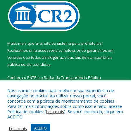
Muito mais que
criar site
ou
sistema para prefeituras
!
Realizamos uma
assessoria
completa, onde garantimos em
contrato que todas as exigências das
leis de transparência
pública
serão atendidas.
Conheça o
PNTP
e o
Radar da Transparência Pública
Nós usamos cookies para melhorar sua experiência de
navegação no portal. Ao utilizar nosso portal, você
concorda com a política de monitoramento de cookies.
Para ter mais informações sobre como isso é feito, acesse
Todos os direitos reservados a Prefeitura Municipal de
Política de cookies (
Leia mais
). Se você concorda, clique em
Tracuateua.
ACEITO.
Mapa do Site
Acessar Área Administrativa
Leia mais
ACEITO