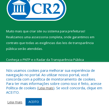
Muito mais que
criar site
ou
sistema para prefeituras
!
Realizamos uma
assessoria
completa, onde garantimos em
contrato que todas as exigências das
leis de transparência
pública
serão atendidas.
Conheça o
PNTP
e o
Radar da Transparência Pública
Nós usamos cookies para melhorar sua experiência de
navegação no portal. Ao utilizar nosso portal, você
concorda com a política de monitoramento de cookies.
Para ter mais informações sobre como isso é feito, acesse
Todos os direitos reservados a Prefeitura Municipal de
Política de cookies (
Leia mais
). Se você concorda, clique em
Tracuateua.
ACEITO.
Mapa do Site
Acessar Área Administrativa
Leia mais
ACEITO
Acessar Webmail