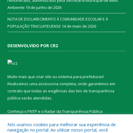
remunerado, administrado pela Secretaria Municipal de Meio
Ambiente
19 de junho de 2026
NOTA DE ESCLARECIMENTO À COMUNIDADE ESCOLAR E À
POPULAÇÃO TRACUATEUENSE
14 de maio de 2026
DESENVOLVIDO POR CR2
Muito mais que
criar site
ou
sistema para prefeituras
!
Realizamos uma
assessoria
completa, onde garantimos em
contrato que todas as exigências das
leis de transparência
pública
serão atendidas.
Conheça o
PNTP
e o
Radar da Transparência Pública
Nós usamos cookies para melhorar sua experiência de
navegação no portal. Ao utilizar nosso portal, você