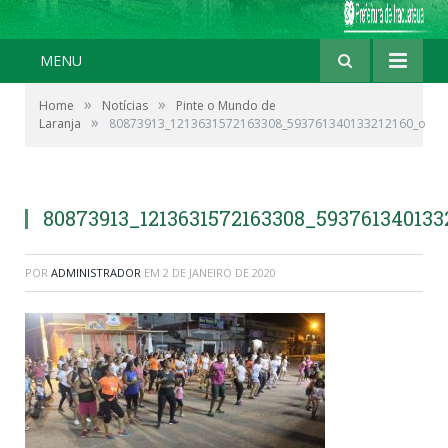
MENU
»
»
Home
Notícias
Pinte o Mundo de
»
Laranja
80873913_1213631572163308_593761340133212160_o
80873913_1213631572163308_593761340133
POR
ADMINISTRADOR
EM
2 DE JANEIRO DE 2020