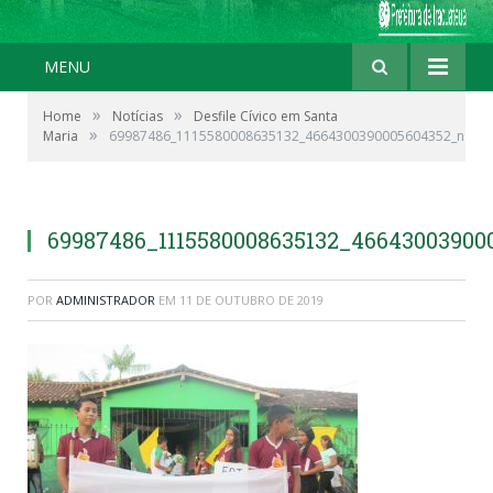
MENU
»
»
Home
Notícias
Desfile Cívico em Santa
»
Maria
69987486_1115580008635132_4664300390005604352_n
69987486_1115580008635132_46643003900
POR
ADMINISTRADOR
EM
11 DE OUTUBRO DE 2019