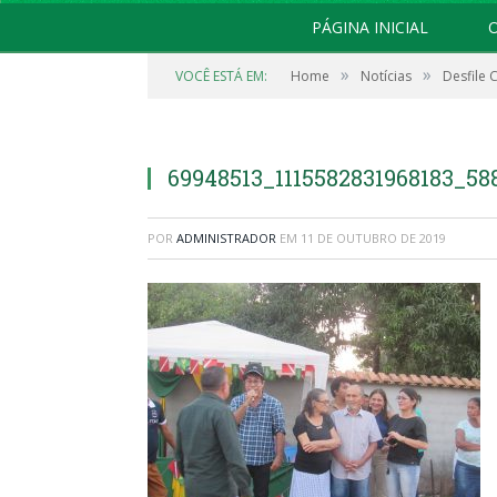
PÁGINA INICIAL
O
»
»
VOCÊ ESTÁ EM:
Home
Notícias
Desfile 
69948513_1115582831968183_58
POR
ADMINISTRADOR
EM
11 DE OUTUBRO DE 2019