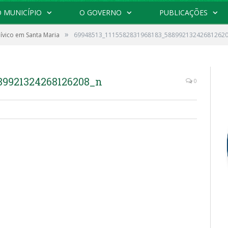
 MUNICÍPIO
O GOVERNO
PUBLICAÇÕES
»
Cívico em Santa Maria
69948513_1115582831968183_588992132426812620
89921324268126208_n
0