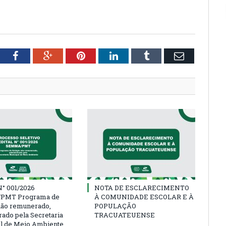
tter
Facebook
Google+
Pinterest
LinkedIn
Tumblr
Email
° 001/2026
NOTA DE ESCLARECIMENTO
PMT Programa de
À COMUNIDADE ESCOLAR E À
não remunerado,
POPULAÇÃO
rado pela Secretaria
TRACUATEUENSE
l de Meio Ambiente