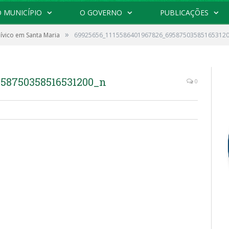
 MUNICÍPIO
O GOVERNO
PUBLICAÇÕES
»
Cívico em Santa Maria
69925656_1115586401967826_695875035851653120
958750358516531200_n
0