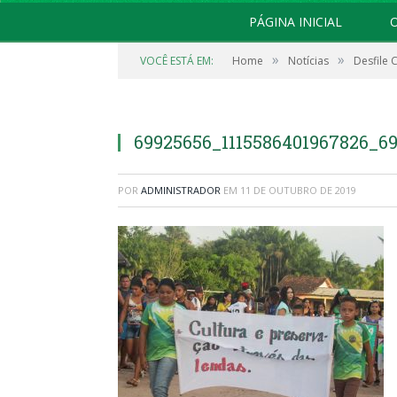
PÁGINA INICIAL
O
»
»
VOCÊ ESTÁ EM:
Home
Notícias
Desfile 
69925656_1115586401967826_6
POR
ADMINISTRADOR
EM
11 DE OUTUBRO DE 2019