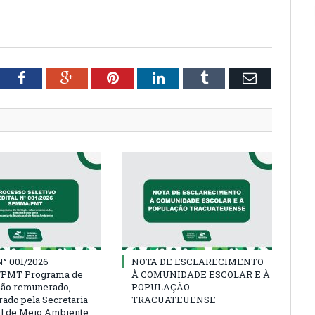
tter
Facebook
Google+
Pinterest
LinkedIn
Tumblr
Email
° 001/2026
NOTA DE ESCLARECIMENTO
PMT Programa de
À COMUNIDADE ESCOLAR E À
não remunerado,
POPULAÇÃO
rado pela Secretaria
TRACUATEUENSE
l de Meio Ambiente