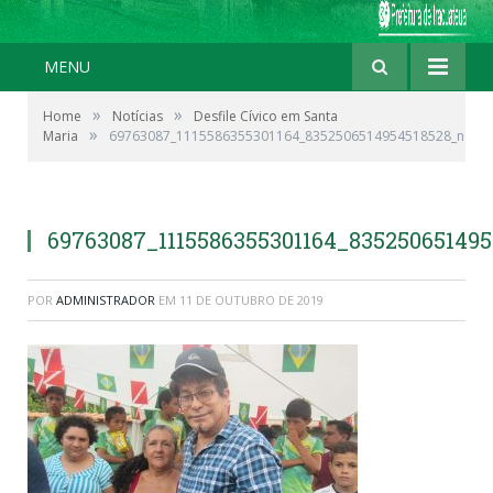
MENU
»
»
Home
Notícias
Desfile Cívico em Santa
»
Maria
69763087_1115586355301164_8352506514954518528_n
69763087_1115586355301164_83525065149
POR
ADMINISTRADOR
EM
11 DE OUTUBRO DE 2019