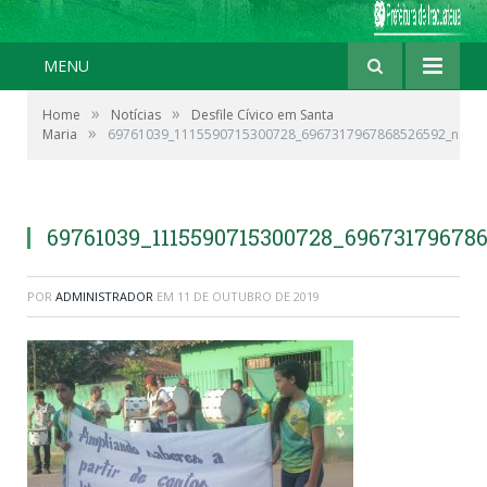
MENU
»
»
Home
Notícias
Desfile Cívico em Santa
»
Maria
69761039_1115590715300728_6967317967868526592_n
69761039_1115590715300728_69673179678
POR
ADMINISTRADOR
EM
11 DE OUTUBRO DE 2019