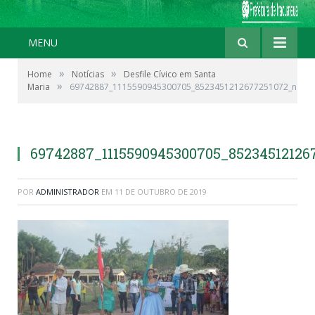
MENU
»
»
Home
Notícias
Desfile Cívico em Santa
»
Maria
69742887_1115590945300705_8523451212677251072_n
69742887_1115590945300705_85234512126
POR
ADMINISTRADOR
EM
11 DE OUTUBRO DE 2019