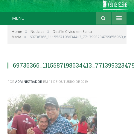
MENU
»
»
Home
Notícias
Desfile Cívico em Santa
»
Maria
69736366_1115587198634413_7713993234799656960_n
69736366_1115587198634413_77139932347
POR
ADMINISTRADOR
EM
11 DE OUTUBRO DE 2019