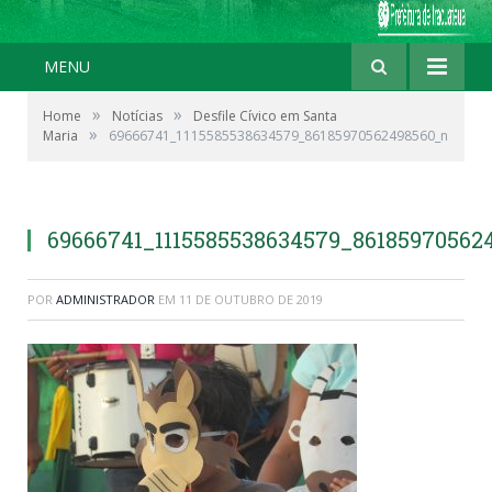
MENU
»
»
Home
Notícias
Desfile Cívico em Santa
»
Maria
69666741_1115585538634579_86185970562498560_n
69666741_1115585538634579_86185970562
POR
ADMINISTRADOR
EM
11 DE OUTUBRO DE 2019