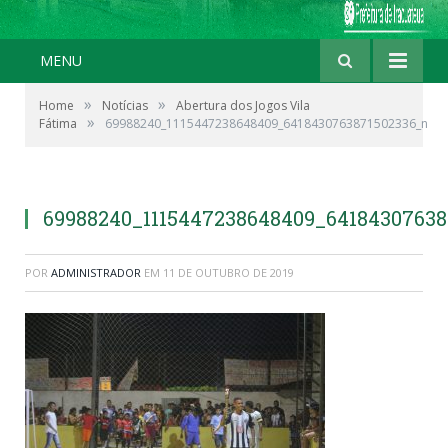
MENU
»
»
Home
Notícias
Abertura dos Jogos Vila
»
Fátima
69988240_1115447238648409_6418430763871502336_n
69988240_1115447238648409_6418430763
POR
ADMINISTRADOR
EM
11 DE OUTUBRO DE 2019