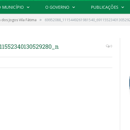
 MUNICÍPIO
O GOVERNO
PUBLICAÇÕES
»
 dos Jogos Vila Fátima
69952088_1115449261981540_6911552340130529
911552340130529280_n
0