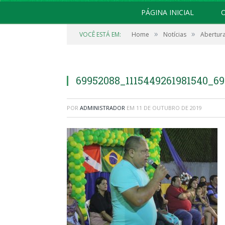
PÁGINA INICIAL
O
»
»
VOCÊ ESTÁ EM:
Home
Notícias
Abertura
69952088_1115449261981540_6
POR
ADMINISTRADOR
EM
11 DE OUTUBRO DE 2019