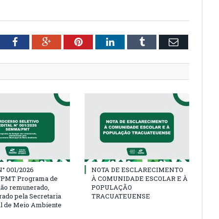
tter
Facebook
Google+
Pinterest
LinkedIn
Tumblr
Email
° 001/2026
NOTA DE ESCLARECIMENTO
PMT Programa de
À COMUNIDADE ESCOLAR E À
não remunerado,
POPULAÇÃO
rado pela Secretaria
TRACUATEUENSE
l de Meio Ambiente