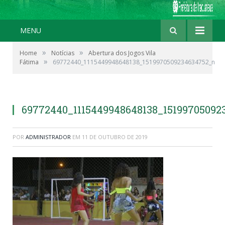
MENU
»
»
Home
Notícias
Abertura dos Jogos Vila
»
Fátima
69772440_1115449948648138_1519970509234634752_n
69772440_1115449948648138_15199705092
POR
ADMINISTRADOR
EM
11 DE OUTUBRO DE 2019