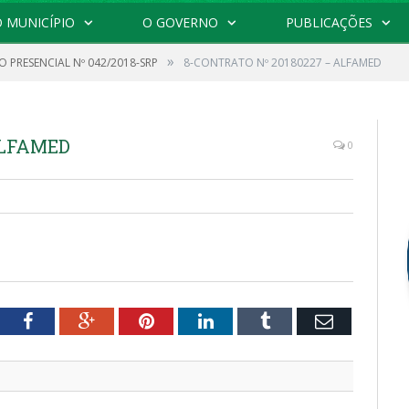
 MUNICÍPIO
O GOVERNO
PUBLICAÇÕES
»
 PRESENCIAL Nº 042/2018-SRP
8-CONTRATO Nº 20180227 – ALFAMED
ALFAMED
0
tter
Facebook
Google+
Pinterest
LinkedIn
Tumblr
Email