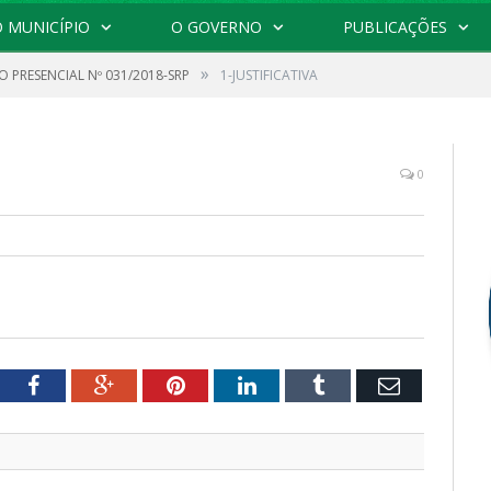
 MUNICÍPIO
O GOVERNO
PUBLICAÇÕES
»
 PRESENCIAL Nº 031/2018-SRP
1-JUSTIFICATIVA
0
tter
Facebook
Google+
Pinterest
LinkedIn
Tumblr
Email