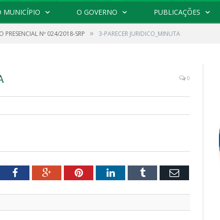
 MUNICÍPIO
O GOVERNO
PUBLICAÇÕES
»
 PRESENCIAL Nº 024/2018-SRP
3-PARECER JURIDICO_MINUTA
A
0
tter
Facebook
Google+
Pinterest
LinkedIn
Tumblr
Email